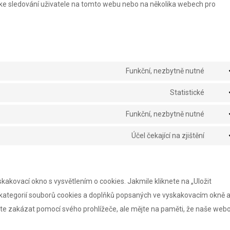
 ke sledování uživatele na tomto webu nebo na několika webech pro
Funkční, nezbytně nutné
Cons
to
Statistické
Cons
servi
to
Funkční, nezbytně nutné
word
Cons
servi
to
Účel čekající na zjištění
googl
Cons
servi
analy
to
ithem
servi
secur
akovací okno s vysvětlením o cookies. Jakmile kliknete na „Uložit
ostat
m kategorií souborů cookies a doplňků popsaných ve vyskakovacím okně a
te zakázat pomocí svého prohlížeče, ale mějte na paměti, že naše web