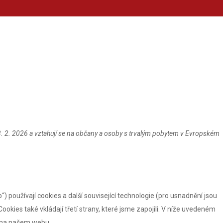
VÝROBA
WEBOVÉ STRÁNKY
REKLAMNÍ PŘEDMĚ
3. 2. 2026 a vztahují se na občany a osoby s trvalým pobytem v Evropském
“) používají cookies a další související technologie (pro usnadnění jsou
okies také vkládají třetí strany, které jsme zapojili. V níže uvedeném
 na našem webu.