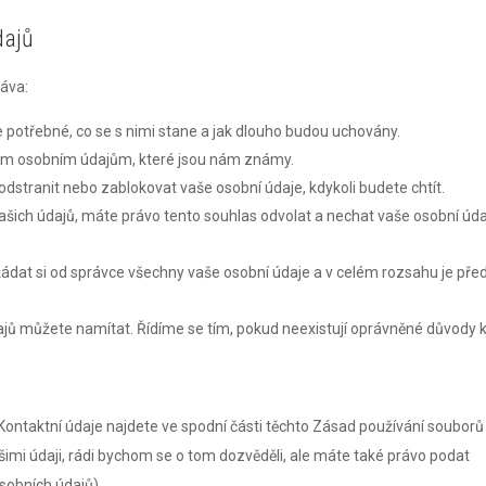
dajů
ráva:
e potřebné, co se s nimi stane a jak dlouho budou uchovány.
ašim osobním údajům, které jsou nám známy.
 odstranit nebo zablokovat vaše osobní údaje, kdykoli budete chtít.
šich údajů, máte právo tento souhlas odvolat a nechat vaše osobní úd
ádat si od správce všechny vaše osobní údaje a v celém rozsahu je pře
ajů můžete namítat. Řídíme se tím, pokud neexistují oprávněné důvody 
 Kontaktní údaje najdete ve spodní části těchto Zásad používání souborů
ašimi údaji, rádi bychom se o tom dozvěděli, ale máte také právo podat
sobních údajů).