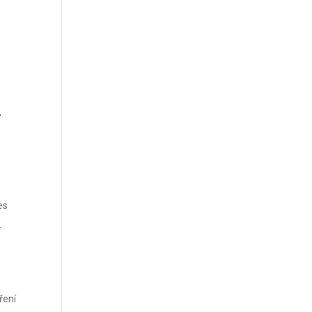
,
es
.
ření