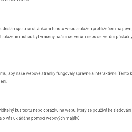
e odeslán spolu se stránkami tohoto webu a uložen prohlížečem na pevn
 nich uložené mohou být vráceny našim serverům nebo serverům příslušn
tomu, aby naše webové stránky fungovaly správně a interaktivně. Tento 
ení.
iditelný kus textu nebo obrázku na webu, který se používá ke sledování
ta o vás ukládána pomocí webových majáků.