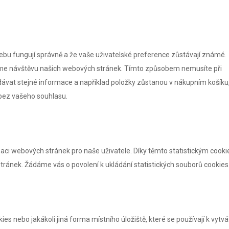
 webu fungují správně a že vaše uživatelské preference zůstávají známé.
me návštěvu našich webových stránek. Tímto způsobem nemusíte při
vat stejné informace a například položky zůstanou v nákupním košíku
bez vašeho souhlasu.
aci webových stránek pro naše uživatele. Díky těmto statistickým cooki
ránek. Žádáme vás o povolení k ukládání statistických souborů cookies
s nebo jakákoli jiná forma místního úložiště, které se používají k vytvá